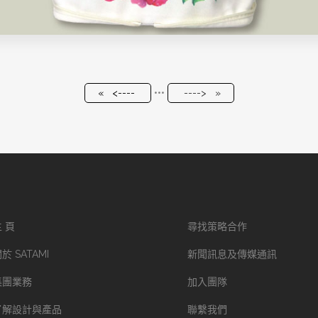
« <----
•••
----> »
 頁
尋找策略合作
於 SATAMI
新聞訊息及傳媒通訊
集團業務
加入團隊
了解設計與產品
聯繫我們