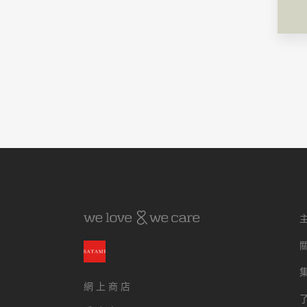
主
關
網 上 商 店